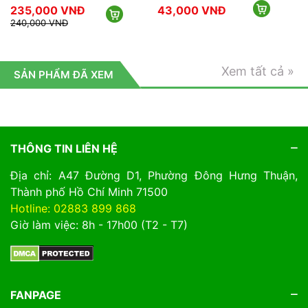
Sản phẩm phân dễ được xử lý sẽ sạch mầm bệnh, giàu
000 VNĐ
43,000 VNĐ
43,000
dinh dưỡng, khoáng chất và nhiều vi sinh vật có lợi sẽ
00 VNĐ
được dùng để bón cho rau sạch tại nhà, hoa kiểng - đặc
biệt là Hoa Lan và Hoa Hồng.
Xem tất cả »
SẢN PHẨM ĐÃ XEM
THÔNG TIN LIÊN HỆ
Địa chỉ: A47 Đường D1, Phường Đông Hưng Thuận,
Thành phố Hồ Chí Minh 71500
Hotline: 02883 899 868
Giờ làm việc: 8h - 17h00 (T2 - T7)
FANPAGE