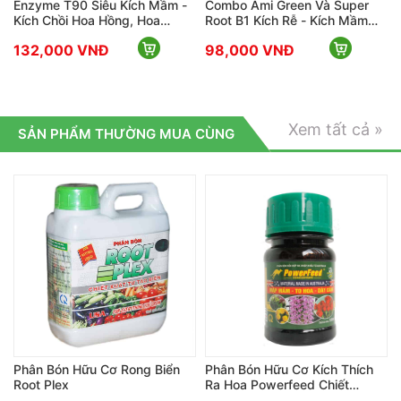
e T90 Siêu Kích Mầm -
Combo Ami Green Và Super
Combo Bộ
Chồi Hoa Hồng, Hoa
Root B1 Kích Rễ - Kích Mầm -
Chồi - Kí
Hoa Lan Và Hoa Kiểng
Giải Độc Cây - Dưỡng Hoa
Hum - Po
000 VNĐ
98,000 VNĐ
108,00
Lâu Tàn
113,000 
Xem tất cả »
SẢN PHẨM THƯỜNG MUA CÙNG
Được Dùng Để Bón Cho Phong Lan, Hoa Hồng Và
Cây Kiểng
Bón Hữu Cơ Rong Biển
Phân Bón Hữu Cơ Kích Thích
Phân Bón
lex
Ra Hoa Powerfeed Chiết
Chồi Seas
Xuất Từ Cá Hồi
Tảo Bẹ N