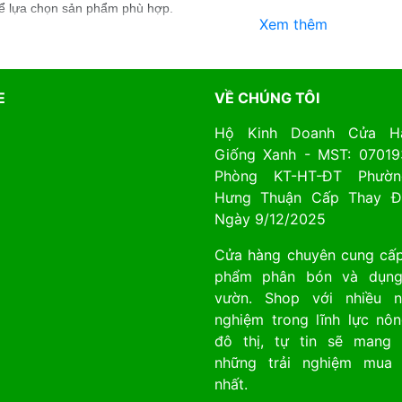
thể lựa chọn sản phẩm phù hợp.
Xem thêm
E
VỀ CHÚNG TÔI
Hộ Kinh Doanh Cửa H
Giống Xanh - MST: 07019
Phòng KT-HT-ĐT Phườ
Hưng Thuận Cấp Thay Đ
Ngày 9/12/2025
Cửa hàng chuyên cung cấp
phẩm phân bón và dụng
vườn. Shop với nhiều 
nghiệm trong lĩnh lực nô
đô thị, tự tin sẽ mang
những trải nghiệm mua
nhất.