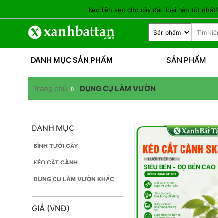
Keo liền sẹo cho cây đào loại nào tốt nhất? | Xa
DANH MỤC SẢN PHẨM
SẢN PHẨM
Trang chủ
DỤNG CỤ LÀM VƯỜN
DANH MỤC
BÌNH TƯỚI CÂY
KÉO CẮT CÀNH
DỤNG CỤ LÀM VƯỜN KHÁC
GIÁ (VNĐ)