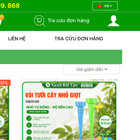
9. 868
Xử Lý Xì Mủ Sầu Riêng Như Thế Nào Để Không Để Lại Sẹo Lớn?
VN
0
Tra cứu đơn hàng
LIÊN HỆ
TRA CỨU ĐƠN HÀNG
Giá giảm dần
-17%