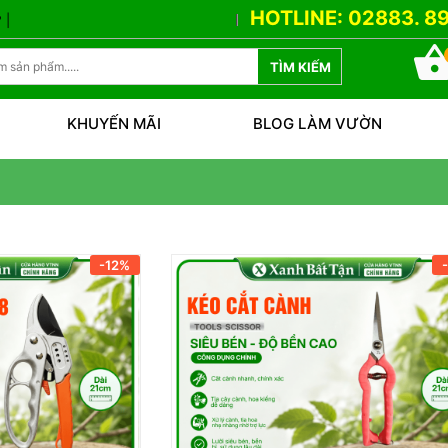
HOTLINE: 02883. 89
nh Bất Tận
Nguyên Nhân Và Cách Phòng Bệnh Xì Mủ Trên Sầu Riêng
TÌM KIẾM
KHUYẾN MÃI
BLOG LÀM VƯỜN
-12%