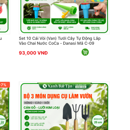
u
Set 10 Cái Vòi (Van) Tưới Cây Tự Động Lắp
Vào Chai Nước CoCa - Danasi Mã C-09
93,000 VNĐ
-7%