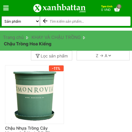
0
Tạm tính
0 VNĐ
Trang chủ
KHAY VÀ CHẬU TRỒNG
Chậu Trồng Hoa Kiểng
Z → A
Lọc sản phẩm
-11%
Chậu Nhựa Trồng Cây