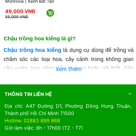
Monrovia | Xanh Bất Tận
49,000 VNĐ
55,000 VNĐ
Chậu trồng hoa kiểng là gì?
Chậu trồng hoa kiểng
là dụng cụ dùng để trồng và
chăm sóc các loại hoa, cây cảnh trong không gian
sân vườn, ban công, sân thượng hoặc nội thất. Sản
Xem thêm
phẩm giúp giữ đất, giá thể và bộ rễ ổn định, đồng
thời tạo điều kiện thuận lợi cho cây sinh trưởng.
THÔNG TIN LIÊN HỆ
Hiện nay, chậu trồng hoa kiểng được sản xuất với
Địa chỉ: A47 Đường D1, Phường Đông Hưng Thuận,
nhiều kiểu dáng, kích thước và chất liệu khác nhau
Thành phố Hồ Chí Minh 71500
để đáp ứng đa dạng nhu cầu sử dụng.
Hotline: 02883 899 868
Giờ làm việc: 8h - 17h00 (T2 - T7)