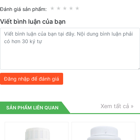
Đánh giá sản phẩm:
Viết bình luận của bạn
Đăng nhập để đánh giá
Mô Tả Chi Tiết Sản Phẩm
Thành Phần Theo Lưu Hành:
Xem tất cả »
SẢN PHẨM LIÊN QUAN
Nito ts: 11%
Lân hữu hiệu P2O5hh : 3%
Kali hữu hiệu P2O5hh : 2.5%