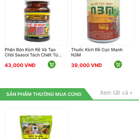
Cu: 2000 ppm
Zn: 2000 ppm
Mn: 2000 ppm
B: 200 ppm
Fe: 2000 ppm
Phân Bón Kích Rễ Và Tạo
Thuốc Kích Rễ Cực Mạnh
Độ ẩm: 12%
Chồi Seasol Tách Chiết Từ
N3M
Tảo Bẹ Nâu
pH: 5.0
43,000 VNĐ
39,000 VNĐ
Quy cách đóng gói:
Hủ 100 gram và 500 gram
Xem tất cả »
SẢN PHẨM THƯỜNG MUA CÙNG
Mã PB:
11511
QĐLH:
1545/QĐ-BVTV-PB
HSD:
3 năm kể từ ngày sản xuất