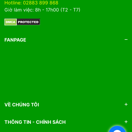
Hotline: 02883 899 868
+ Phục hồi bộ rễ bị yếu, rễ bị suy sau giai đoạn
Giờ làm việc: 8h - 17h00 (T2 - T7)
bệnh ở rễ, hạn hán hay ngập úng.
+ Bổ sung khoáng cần thiết, tăng khả năng sinh
trưởng cho cây trồng.
FANPAGE
VỀ CHÚNG TÔI
THÔNG TIN - CHÍNH SÁCH