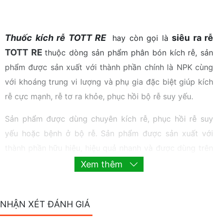
Thuốc kích rễ TOTT RE
siêu ra rễ
hay còn gọi là
TOTT RE
thuộc dòng sản phẩm
phân bón kích rễ
, sản
phẩm được sản xuất với thành phần chính là NPK cùng
với khoáng trung vi lượng và phụ gia đặc biệt giúp kích
rễ cực mạnh, rễ tơ ra khỏe, phục hồi bộ rễ suy yếu.
Sản phẩm được dùng chuyên kích rễ, phục hồi rễ suy
yếu hoặc bệnh ở bộ rễ. Sản phẩm được sản xuất với
thành phần hữu hiệu, hiệu quả nhanh và được dùng trên
tất cả các loại cây trồng: cây công nghiệp, cây ăn quả,
Xem thêm
cây rau màu.
NHẬN XÉT ĐÁNH GIÁ