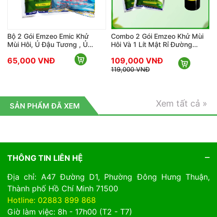
Gói Emzeo Emic Khử
Combo 2 Gói Emzeo Khử Mùi
Men Vi S
i, Ủ Đậu Tương , Ủ
Hôi Và 1 Lít Mật Rỉ Đường
Hôi Phân
hải Và Ủ Phân Bón
Nguyên Chất
Rác Thải 
00 VNĐ
109,000 VNĐ
39,000
119,000 VNĐ
40,000 V
Xem tất cả »
SẢN PHẨM ĐÃ XEM
Phân trùn quế hữu cơ - trồng hoa kiểng
Trồng hoa kiểng cần phải trộn đất để đảm bảo cho cây
THÔNG TIN LIÊN HỆ
được sinh trưởng một cách tốt nhất. Với những người
Địa chỉ: A47 Đường D1, Phường Đông Hưng Thuận,
chơi kiểng, phân trùn quế là lựa chọn của rất nhiều
Thành phố Hồ Chí Minh 71500
người trong 2 năm trờ lại đây. Chỉ cần trộn đất sạch và
Hotline: 02883 899 868
phân trùn quế là bạn có ngay một giá thể trồng hoa
Giờ làm việc: 8h - 17h00 (T2 - T7)