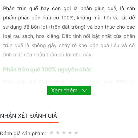
Phân trùn quế hay còn gọi là phân giun quế, là sản
phẩm phân bón hữu cơ 100%, không mùi hôi và rất dễ
sử dụng để bón lót (trộn đất trồng) và bón thúc cho các
loại rau sạch, hoa kiểng. Đặc tính nổi bật nhất của phân
trùn quế là không gây cháy rễ kho bón quá liều và có
tính mát nên hoàn toàn có lợi cho cây.
Phân trùn quế 100% nguyên chất
Phân trùn quế Sfarm được sản xuất hoàn toàn 100% từ
Xem thêm
trùn quế, không bổ sung thêm bất cứ thành phần nào
nên rất an toàn cho cây trồng, khi sử dụng quá liều
cũng không gây sót cây - cháy rễ vì phân trùn quế có
NHẬN XÉT ĐÁNH GIÁ
tính "mát".
Đánh giá sản phẩm: